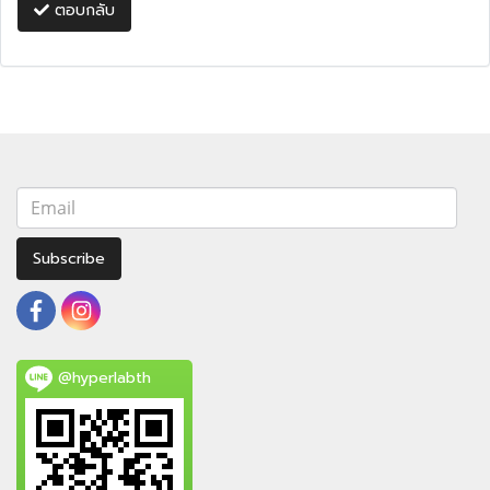
ตอบกลับ
Subscribe
@hyperlabth