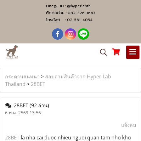
Line@ ID :
@hyperlabth
ติดต่อด่วน :
082-326-1663
โทรศัพท์ :
02-561-4054
กระดานสนทนา
>
สอบถามสินค้าจาก Hyper Lab
Thailand
>
28BET
28BET
(92 อ่าน)
6 พ.ค. 2569 13:56
แจ้งลบ
28BET
la nha cai duoc nhieu nguoi quan tam nho kho