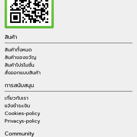
สินค้า
สินค้าทั้งหมด
สินค้าของขวัญ
สินค้าโปรโมชั่น
สั่งออกแบบสินค้า
การสนับสนุน
เกี่ยวกับเรา
แจ้งชำระเงิน
Cookies-policy
Privacys-policy
Community