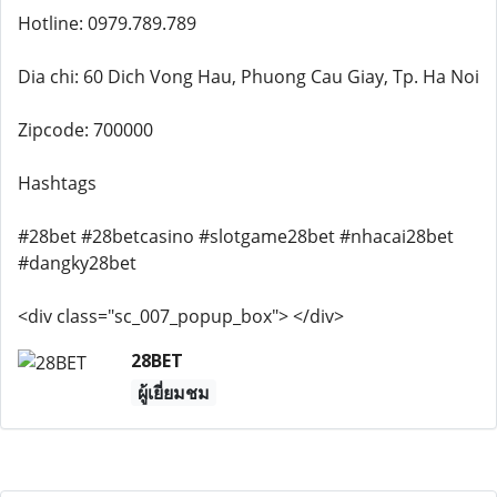
Hotline: 0979.789.789
Dia chi: 60 Dich Vong Hau, Phuong Cau Giay, Tp. Ha Noi
Zipcode: 700000
Hashtags
#28bet #28betcasino #slotgame28bet #nhacai28bet
#dangky28bet
<div class="sc_007_popup_box"> </div>
28BET
ผู้เยี่ยมชม