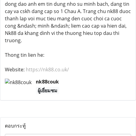
dong dao anh em tin dung nho su minh bach, dang tin
cay va cskh dang cap so 1 Chau A. Trang chu nk88 duoc
thanh lap voi muc tieu mang den cuoc choi ca cuoc
cong &ndash; minh &ndash; liem cao cap va hien dai,
Nk88 da khang dinh vi the thuong hieu top dau thi
truong.
Thong tin lien he:
Website:
https://nk88.co.uk/
nk88couk
ผู้เยี่ยมชม
ตอบกระทู้