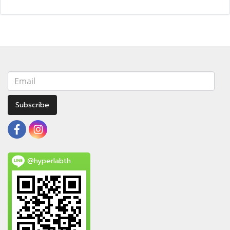
Subscribe
@hyperlabth