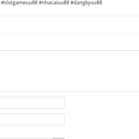
 #slotgameuu88 #nhacaiuu88 #dangkyuu88