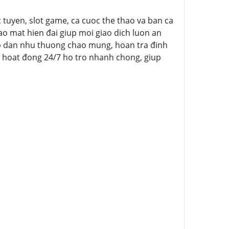
 tuyen, slot game, ca cuoc the thao va ban ca
bao mat hien đai giup moi giao dich luon an
ap dan nhu thuong chao mung, hoan tra đinh
 hoat đong 24/7 ho tro nhanh chong, giup