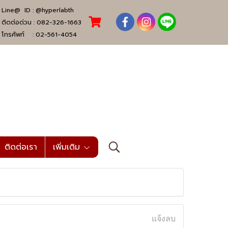
Line@ ID :
@hyperlabth
ติดต่อด่วน :
082-326-1663
โทรศัพท์ :
02-561-4054
ติดต่อเรา
เพิ่มเติม
แจ้งลบ