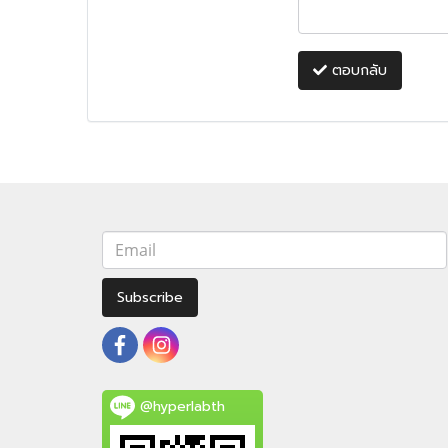
ตอบกลับ
Subscribe
@hyperlabth