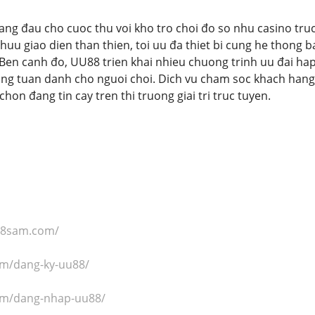
ng đau cho cuoc thu voi kho tro choi đo so nhu casino truc
o huu giao dien than thien, toi uu đa thiet bi cung he thong 
 Ben canh đo, UU88 trien khai nhieu chuong trinh uu đai h
ang tuan danh cho nguoi choi. Dich vu cham soc khach hang
hon đang tin cay tren thi truong giai tri truc tuyen.
88sam.com/
om/dang-ky-uu88/
om/dang-nhap-uu88/