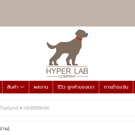
สินค้า
ผลงาน
รีวิว ลูกค้าของเรา
การชำระเงิน
Thailand
>
Hb8888info
อ่าน)