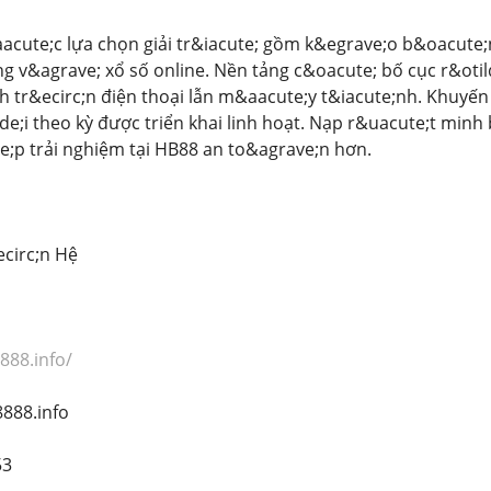
ute;c lựa chọn giải tr&iacute; gồm k&egrave;o b&oacute;ng
g v&agrave; xổ số online. Nền tảng c&oacute; bố cục r&otil
 tr&ecirc;n điện thoại lẫn m&aacute;y t&iacute;nh. Khuyến 
de;i theo kỳ được triển khai linh hoạt. Nạp r&uacute;t min
;p trải nghiệm tại HB88 an to&agrave;n hơn.
ecirc;n Hệ
888.info/
888.info
53