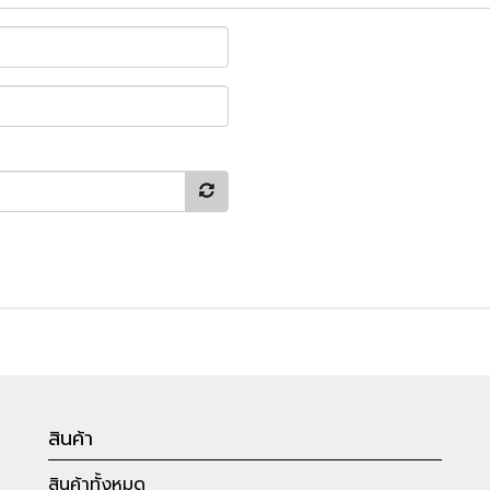
สินค้า
สินค้าทั้งหมด