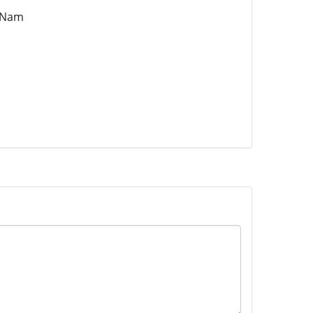
t Nam