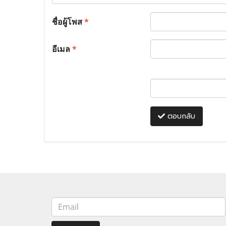
ชื่อผู้โพส
*
อีเมล
*
ตอบกลับ