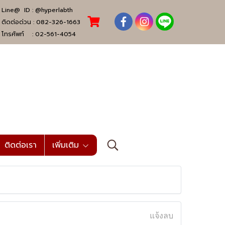
Line@ ID :
@hyperlabth
ติดต่อด่วน :
082-326-1663
โทรศัพท์ :
02-561-4054
ติดต่อเรา
เพิ่มเติม
แจ้งลบ