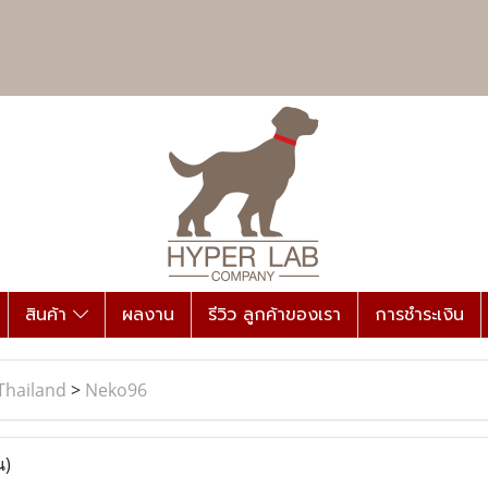
สินค้า
ผลงาน
รีวิว ลูกค้าของเรา
การชำระเงิน
Thailand
>
Neko96
น)