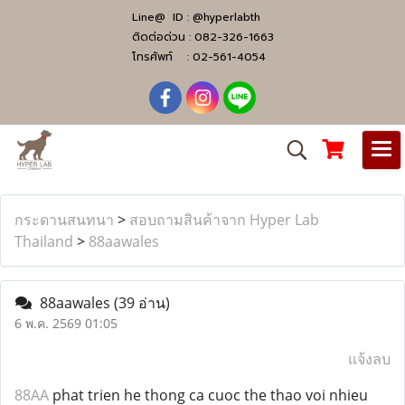
Line@ ID :
@hyperlabth
ติดต่อด่วน :
082-326-1663
โทรศัพท์ :
02-561-4054
กระดานสนทนา
>
สอบถามสินค้าจาก Hyper Lab
Thailand
>
88aawales
88aawales
(39 อ่าน)
6 พ.ค. 2569 01:05
แจ้งลบ
88AA
phat trien he thong ca cuoc the thao voi nhieu