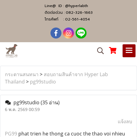
Line@ ID :
@hyperlabth
ติดต่อด่วน :
082-326-1663
โทรศัพท์ :
02-561-4054
กระดานสนทนา
>
สอบถามสินค้าจาก Hyper Lab
Thailand
>
pg99studio
pg99studio
(35 อ่าน)
6 พ.ค. 2569 00:59
แจ้งลบ
PG99
phat trien he thong ca cuoc the thao voi nhieu