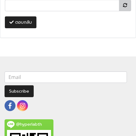
ตอบกลับ
Subscribe
@hyperlabth