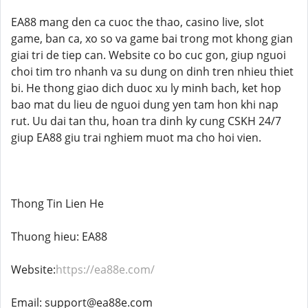
EA88 mang den ca cuoc the thao, casino live, slot
game, ban ca, xo so va game bai trong mot khong gian
giai tri de tiep can. Website co bo cuc gon, giup nguoi
choi tim tro nhanh va su dung on dinh tren nhieu thiet
bi. He thong giao dich duoc xu ly minh bach, ket hop
bao mat du lieu de nguoi dung yen tam hon khi nap
rut. Uu dai tan thu, hoan tra dinh ky cung CSKH 24/7
giup EA88 giu trai nghiem muot ma cho hoi vien.
Thong Tin Lien He
Thuong hieu: EA88
Website:
https://ea88e.com/
Email: support@ea88e.com