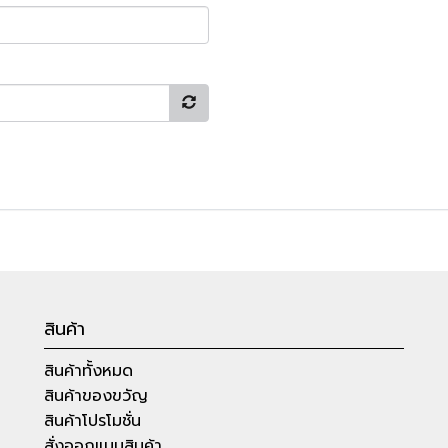
สินค้า
สินค้าทั้งหมด
สินค้าของขวัญ
สินค้าโปรโมชั่น
สั่งออกแบบสินค้า