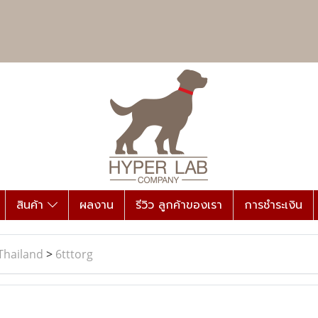
สินค้า
ผลงาน
รีวิว ลูกค้าของเรา
การชำระเงิน
Thailand
>
6tttorg