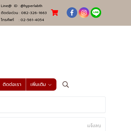
Line@ ID :
@hyperlabth
ติดต่อด่วน :
082-326-1663
โทรศัพท์ :
02-561-4054
ติดต่อเรา
เพิ่มเติม
แจ้งลบ