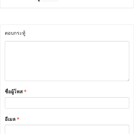
ตอบกระทู้
ชื่อผู้โพส
*
อีเมล
*