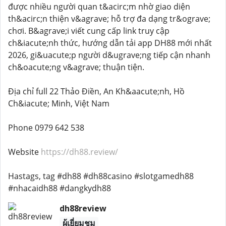
được nhiều người quan t&acirc;m nhờ giao diện
th&acirc;n thiện v&agrave; hỗ trợ đa dạng tr&ograve;
chơi. B&agrave;i viết cung cấp link truy cập
ch&iacute;nh thức, hướng dẫn tải app DH88 mới nhất
2026, gi&uacute;p người d&ugrave;ng tiếp cận nhanh
ch&oacute;ng v&agrave; thuận tiện.
Địa chỉ full 22 Thảo Điền, An Kh&aacute;nh, Hồ
Ch&iacute; Minh, Việt Nam
Phone 0979 642 538
Website
https://dh88.review/
Hastags, tag #dh88 #dh88casino #slotgamedh88
#nhacaidh88 #dangkydh88
dh88review
ผู้เยี่ยมชม