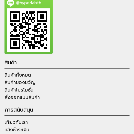
@hyperlabth
สินค้า
สินค้าทั้งหมด
สินค้าของขวัญ
สินค้าโปรโมชั่น
สั่งออกแบบสินค้า
การสนับสนุน
เกี่ยวกับเรา
แจ้งชำระเงิน