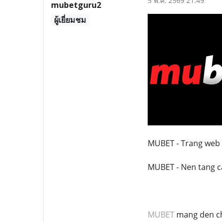
5 พ.ค. 2569 21:49
mubetguru2
ผู้เยี่ยมชม
MUBET - Trang web 
MUBET - Nen tang ca
MUBET
mang den ch