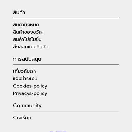
สินค้า
สินค้าทั้งหมด
สินค้าของขวัญ
สินค้าโปรโมชั่น
สั่งออกแบบสินค้า
การสนับสนุน
เกี่ยวกับเรา
แจ้งชำระเงิน
Cookies-policy
Privacys-policy
Community
ร้องเรียน