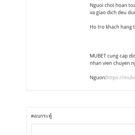
Nguoi choi hoan toa
va giao dich deu du
Ho tro khach hang t
MUBET cung cap dich
nhan vien chuyen ng
Nguon:
https://mub
ตอบกระทู้