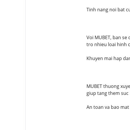
Tinh nang noi bat 
Voi MUBET, ban se d
tro nhieu loai hinh 
Khuyen mai hap da
MUBET thuong xuyen 
giup tang them suc 
An toan va bao mat