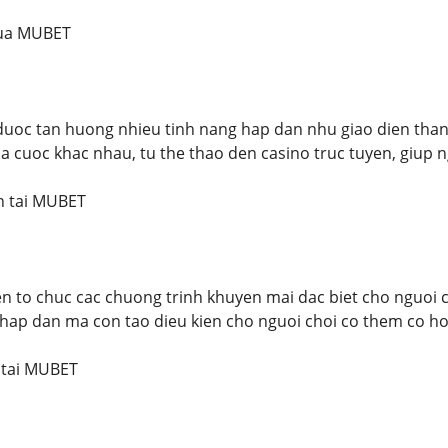
cua MUBET
uoc tan huong nhieu tinh nang hap dan nhu giao dien than 
ca cuoc khac nhau, tu the thao den casino truc tuyen, giup 
n tai MUBET
to chuc cac chuong trinh khuyen mai dac biet cho nguoi c
hap dan ma con tao dieu kien cho nguoi choi co them co hoi
 tai MUBET