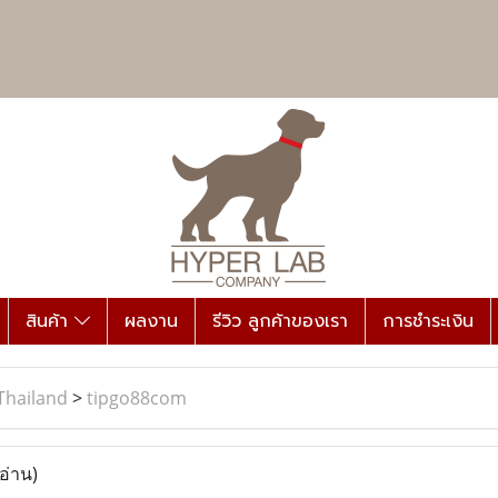
สินค้า
ผลงาน
รีวิว ลูกค้าของเรา
การชำระเงิน
Thailand
>
tipgo88com
อ่าน)