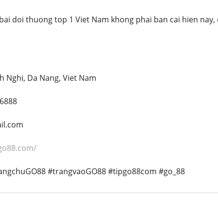
ai doi thuong top 1 Viet Nam khong phai ban cai hien nay, d
nh Nghi, Da Nang, Viet Nam
66888
il.com
pgo88.com/
rangchuGO88 #trangvaoGO88 #tipgo88com #go_88