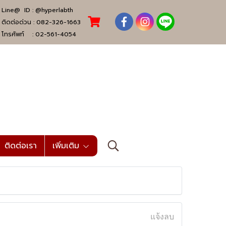
Line@ ID :
@hyperlabth
ติดต่อด่วน :
082-326-1663
โทรศัพท์ :
02-561-4054
ติดต่อเรา
เพิ่มเติม
แจ้งลบ