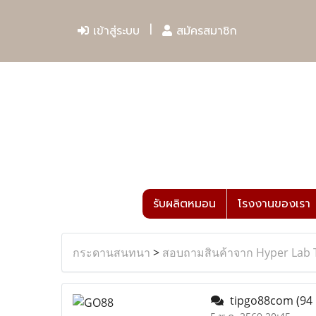
เข้าสู่ระบบ
สมัครสมาชิก
รับผลิตหมอน
โรงงานของเรา
กระดานสนทนา
>
สอบถามสินค้าจาก Hyper Lab 
tipgo88com
(94 