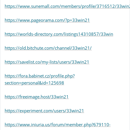
https://www.sunemall.com/members/profile/3716512/33win
https://www.pageorama.com/?p=33win21
https://worlds-directory.com/listings14310857/33win
https://old.bitchute.com/channel/33win21/
https://savelist.co/my-lists/users/33win21
https://fora.babinet.cz/profile.php?
section=personal&id=125698
https://freeimage.host/33win21
https://experiment.com/users/33win21
https://www.iniuria.us/forum/member.php?679110-