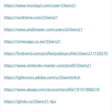
https://www.moshpyt.com/user/33win21
https://undrtone.com/33win21
https://www.podchaser.com/users/a33win21
https://zimexapp.co.zw/33win21
https://findnerd.com/profile/publicprofile/33win21/159270
https://www.nintendo-master.com/profil/33win21
https://lightroom.adobe.com/u/33winlinkch
https://www.akaqa.com/account/profile/19191888218
https://iglinks.io/33win21-4pc