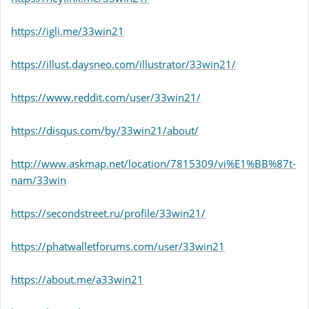
https://igli.me/33win21
https://illust.daysneo.com/illustrator/33win21/
https://www.reddit.com/user/33win21/
https://disqus.com/by/33win21/about/
http://www.askmap.net/location/7815309/vi%E1%BB%87t-
nam/33win
https://secondstreet.ru/profile/33win21/
https://phatwalletforums.com/user/33win21
https://about.me/a33win21