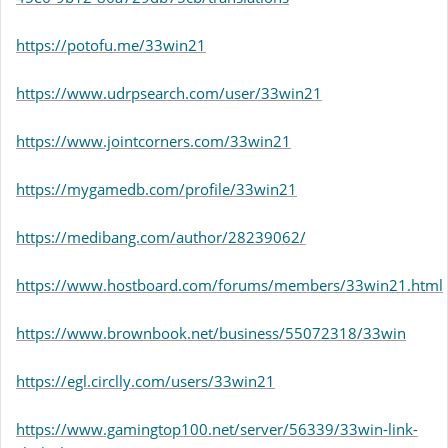
https://potofu.me/33win21
https://www.udrpsearch.com/user/33win21
https://www.jointcorners.com/33win21
https://mygamedb.com/profile/33win21
https://medibang.com/author/28239062/
https://www.hostboard.com/forums/members/33win21.html
https://www.brownbook.net/business/55072318/33win
https://egl.circlly.com/users/33win21
https://www.gamingtop100.net/server/56339/33win-link-