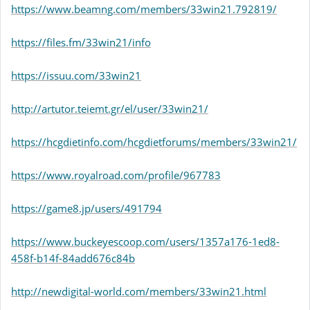
https://www.beamng.com/members/33win21.792819/
https://files.fm/33win21/info
https://issuu.com/33win21
http://artutor.teiemt.gr/el/user/33win21/
https://hcgdietinfo.com/hcgdietforums/members/33win21/
https://www.royalroad.com/profile/967783
https://game8.jp/users/491794
https://www.buckeyescoop.com/users/1357a176-1ed8-
458f-b14f-84add676c84b
http://newdigital-world.com/members/33win21.html