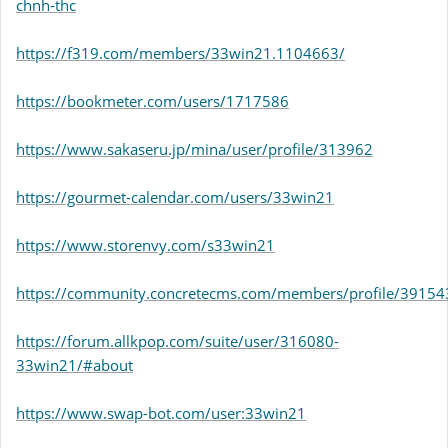
chnh-thc
https://f319.com/members/33win21.1104663/
https://bookmeter.com/users/1717586
https://www.sakaseru.jp/mina/user/profile/313962
https://gourmet-calendar.com/users/33win21
https://www.storenvy.com/s33win21
https://community.concretecms.com/members/profile/39154
https://forum.allkpop.com/suite/user/316080-
33win21/#about
https://www.swap-bot.com/user:33win21