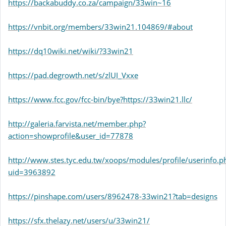
https://backabuddy.co.za/campaign/33win~16
https://vnbit.org/members/33win21.104869/#about
https://dq10wiki.net/wiki/?33win21
https://pad.degrowth.net/s/zlUI_Vxxe
https://www.fcc.gov/fcc-bin/bye?https://33win21.llc/
http://galeria.farvista.net/member.php?
action=showprofile&user_id=77878
http://www.stes.tyc.edu.tw/xoops/modules/profile/userinfo.p
uid=3963892
https://pinshape.com/users/8962478-33win21?tab=designs
https://sfx.thelazy.net/users/u/33win21/