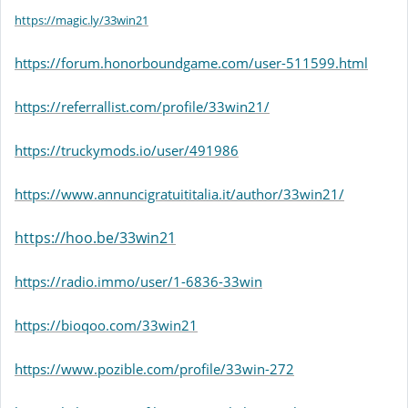
https://magic.ly/33win21
https://forum.honorboundgame.com/user-511599.html
https://referrallist.com/profile/33win21/
https://truckymods.io/user/491986
https://www.annuncigratuititalia.it/author/33win21/
https://hoo.be/33win21
https://radio.immo/user/1-6836-33win
https://bioqoo.com/33win21
https://www.pozible.com/profile/33win-272