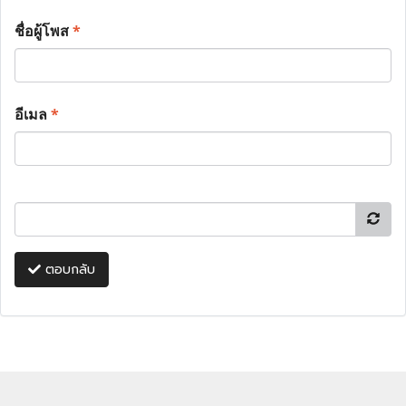
ชื่อผู้โพส
*
อีเมล
*
ตอบกลับ