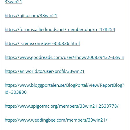
33win21
https://qiita.com/33win21
https://forums.alliedmods.net/member.php?u=478254
https://iszene.com/user-350336.html
https://www.goodreads.com/user/show/200839432-33win
https://aniworld.to/user/profil/33win21
https://www.bloggportalen.se/BlogPortal/view/ReportBlog?
id=303800
https://www.spigotmc.org/members/33win21.2530778/
https://www.weddingbee.com/members/33win21/