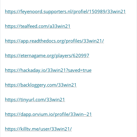
https://feyenoord.supporters.nl/profiel/150989/33win21
https://tealfeed.com/a33win21
https://app.readthedocs.org/profiles/33win21/
https://eternagame.org/players/620997
https://hackaday.io/33win21?saved=true
https://backloggery.com/33win21
https://tinyurl.com/33win21
https://dapp.orvium.io/profile/33win--21
https://killtv.me/user/33win21/