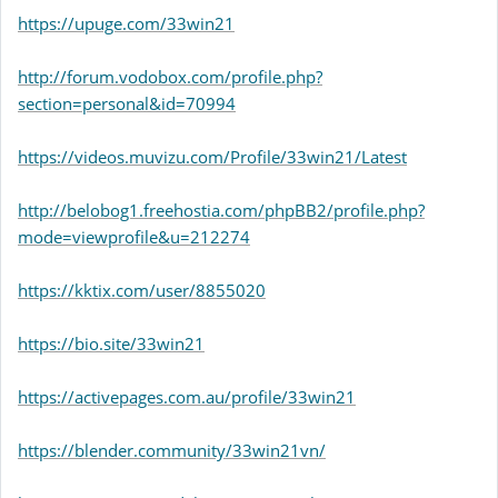
https://upuge.com/33win21
http://forum.vodobox.com/profile.php?
section=personal&id=70994
https://videos.muvizu.com/Profile/33win21/Latest
http://belobog1.freehostia.com/phpBB2/profile.php?
mode=viewprofile&u=212274
https://kktix.com/user/8855020
https://bio.site/33win21
https://activepages.com.au/profile/33win21
https://blender.community/33win21vn/