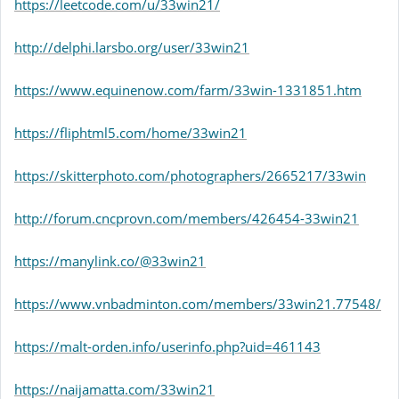
https://leetcode.com/u/33win21/
http://delphi.larsbo.org/user/33win21
https://www.equinenow.com/farm/33win-1331851.htm
https://fliphtml5.com/home/33win21
https://skitterphoto.com/photographers/2665217/33win
http://forum.cncprovn.com/members/426454-33win21
https://manylink.co/@33win21
https://www.vnbadminton.com/members/33win21.77548/
https://malt-orden.info/userinfo.php?uid=461143
https://naijamatta.com/33win21