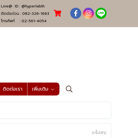
Line@ ID :
@hyperlabth
ติดต่อด่วน :
082-326-1663
โทรศัพท์ :
02-561-4054
ติดต่อเรา
เพิ่มเติม
แจ้งลบ