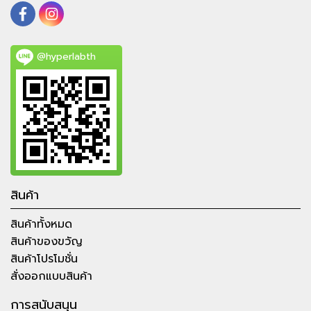
@hyperlabth
สินค้า
สินค้าทั้งหมด
สินค้าของขวัญ
สินค้าโปรโมชั่น
สั่งออกแบบสินค้า
การสนับสนุน