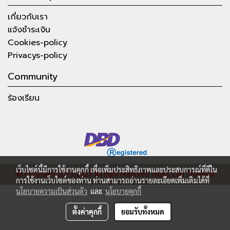
เกี่ยวกับเรา
แจ้งชำระเงิน
Cookies-policy
Privacys-policy
Community
ร้องเรียน
เว็บไซต์นี้มีการใช้งานคุกกี้ เพื่อเพิ่มประสิทธิภาพและประสบการณ์ที่ดีใน
© Copyright 2015-2023 All right reserved.
Hyper Lab Thailand
การใช้งานเว็บไซต์ของท่าน ท่านสามารถอ่านรายละเอียดเพิ่มเติมได้ที่
นโยบายความเป็นส่วนตัว
และ
นโยบายคุกกี้
ตั้งค่าคุกกี้
ยอมรับทั้งหมด