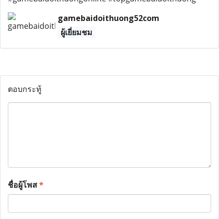
gamebaidoithuong52com
ผู้เยี่ยมชม
ตอบกระทู้
ชื่อผู้โพส
*