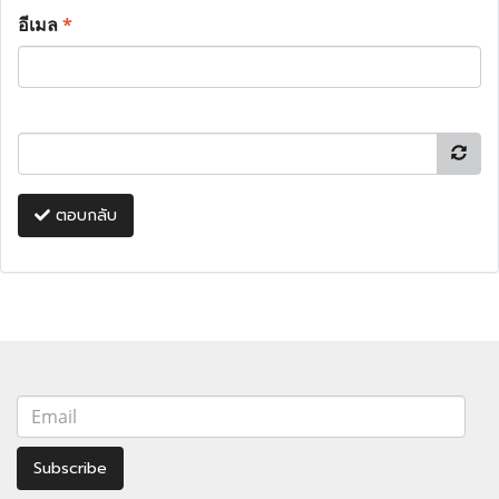
อีเมล
*
ตอบกลับ
Subscribe