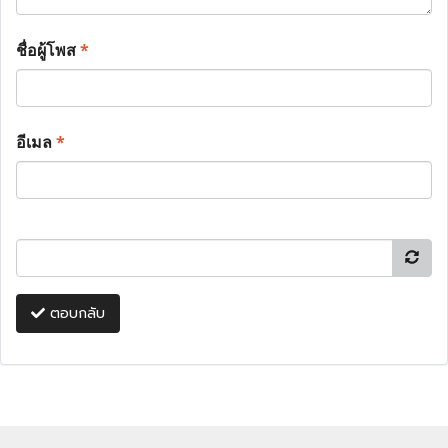
ชื่อผู้โพส
*
อีเมล
*
ตอบกลับ