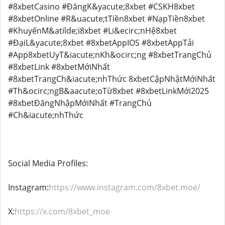
#8xbetCasino #ĐăngK&yacute;8xbet #CSKH8xbet
#8xbetOnline #R&uacute;tTiền8xbet #NạpTiền8xbet
#KhuyếnM&atilde;i8xbet #Li&ecirc;nHệ8xbet
#ĐạiL&yacute;8xbet #8xbetAppIOS #8xbetAppTải
#App8xbetUyT&iacute;nKh&ocirc;ng #8xbetTrangChủ
#8xbetLink #8xbetMớiNhất
#8xbetTrangCh&iacute;nhThức 8xbetCậpNhậtMớiNhất
#Th&ocirc;ngB&aacute;oTừ8xbet #8xbetLinkMới2025
#8xbetĐăngNhậpMớiNhất #TrangChủ
#Ch&iacute;nhThức
Social Media Profiles:
Instagram:
https://www.instagram.com/8xbet.moe/
X:
https://x.com/8xbet_moe