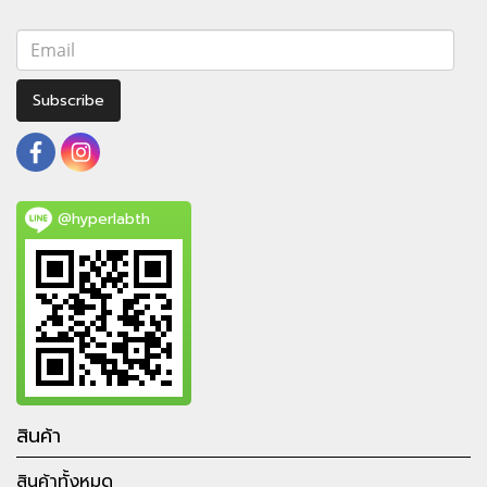
Subscribe
@hyperlabth
สินค้า
สินค้าทั้งหมด