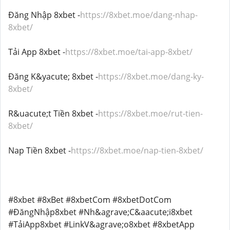
Đăng Nhập 8xbet -
https://8xbet.moe/dang-nhap-
8xbet/
Tải App 8xbet -
https://8xbet.moe/tai-app-8xbet/
Đăng K&yacute; 8xbet -
https://8xbet.moe/dang-ky-
8xbet/
R&uacute;t Tiền 8xbet -
https://8xbet.moe/rut-tien-
8xbet/
Nap Tiền 8xbet -
https://8xbet.moe/nap-tien-8xbet/
#8xbet #8xBet #8xbetCom #8xbetDotCom
#ĐăngNhập8xbet #Nh&agrave;C&aacute;i8xbet
#TảiApp8xbet #LinkV&agrave;o8xbet #8xbetApp