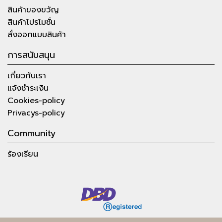
สินค้าของขวัญ
สินค้าโปรโมชั่น
สั่งออกแบบสินค้า
การสนับสนุน
เกี่ยวกับเรา
แจ้งชำระเงิน
Cookies-policy
Privacys-policy
Community
ร้องเรียน