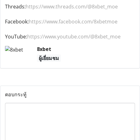
Threads:
https://www.threads.com/@8xbet_moe
Facebook:
https://www.facebook.com/8xbetmoe
YouTube:
https://www.youtube.com/@8xbet_moe
8xbet
ผู้เยี่ยมชม
ตอบกระทู้