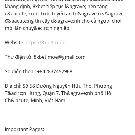
khẳng định, 8xbet tiếp tục l&agrave; nền tảng
c&aacute; cược trực tuyến an to&agrave;n v&agrave;
đ&aacute;ng tin cậy d&agrave;nh cho cả người chơi
mới lẫn chuy&ecirc;n nghiệp.
Website:
https://8xbet.moe
Thư điện tử: 8xbet.moe@gmail.com
Số điện thoại: +842837452968
Địa chỉ: Số 58 Đường Nguyễn Hữu Thọ, Phường
T&acirc;n Hưng, Quận 7, Th&agrave;nh phố Hồ
Ch&iacute; Minh, Việt Nam
Important Pages: