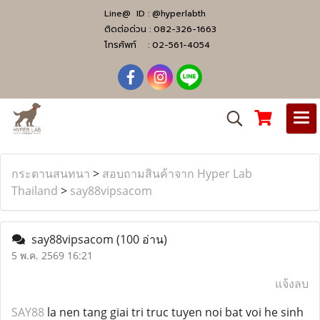
Line@ ID :
@hyperlabth
ติดต่อด่วน :
082-326-1663
โทรศัพท์ :
02-561-4054
กระดานสนทนา
>
สอบถามสินค้าจาก Hyper Lab
Thailand
>
say88vipsacom
say88vipsacom
(100 อ่าน)
5 พ.ค. 2569 16:21
แจ้งลบ
SAY88
la nen tang giai tri truc tuyen noi bat voi he sinh