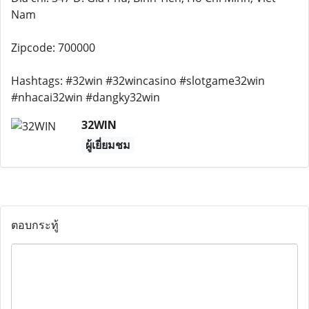
Nam
Zipcode: 700000
Hashtags: #32win #32wincasino #slotgame32win
#nhacai32win #dangky32win
32WIN
ผู้เยี่ยมชม
ตอบกระทู้