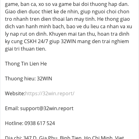
game, ban ca, xo so va game bai doi thuong hap dan.
Giao dien duoc thiet ke de nhin, giup nguoi choi chon
tro nhanh tren dien thoai lan may tinh. He thong giao
dich van hanh minh bach, bao ve du lieu ca nhan va xu
ly nap rut on dinh. Khuyen mai tan thu, hoan tra dinh
ky cung CSKH 24/7 giup 32WIN mang den trai nghiem
giai tri thuan tien.
Thong Tin Lien He
Thuong hieu: 32WIN
Website:
https://32win.report/
Email: support@32win.report
Hotline: 0938 617 524
Dia chi: 347 D. Gia Phu, Binh Tien, Ho Chi Minh, Viet