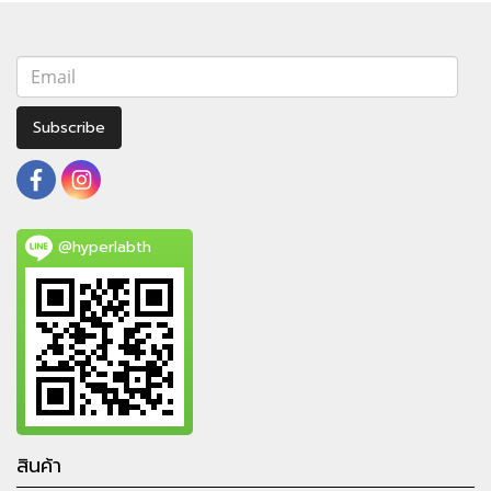
Subscribe
@hyperlabth
สินค้า