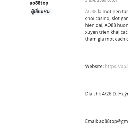
5 พ.ค. 2569 07:01
ao88top
ผู้เยี่ยมชม
AO88
la mot nen tan
choi casino, slot g
hien dai, AO88 huon
xuyen trien khai ca
tham gia mot cach c
Website:
https://ao
Dia chi: 4/26 D. Hu
Email: ao88top@gm