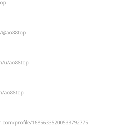
top
m/@ao88top
om/u/ao88top
om/ao88top
r.com/profile/16856335200533792775