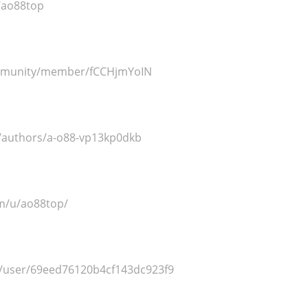
o/ao88top
community/member/fCCHjmYoIN
a/authors/a-o88-vp13kp0dkb
om/u/ao88top/
en/user/69eed76120b4cf143dc923f9