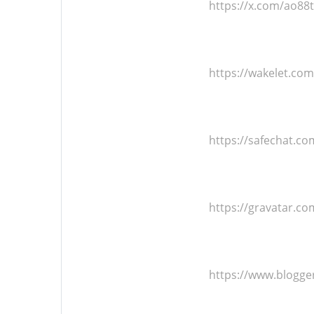
https://x.com/ao88
https://wakelet.co
https://safechat.c
https://gravatar.c
https://www.blogge