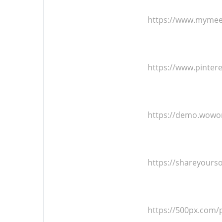
https://www.myme
https://www.pintere
https://demo.wowo
https://shareyours
https://500px.com