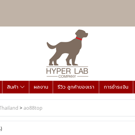
สินค้า
ผลงาน
รีวิว ลูกค้าของเรา
การชำระเงิน
Thailand
>
ao88top
)