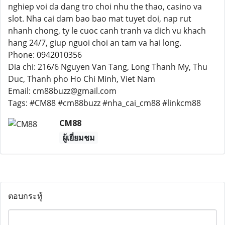
nghiep voi da dang tro choi nhu the thao, casino va
slot. Nha cai dam bao bao mat tuyet doi, nap rut
nhanh chong, ty le cuoc canh tranh va dich vu khach
hang 24/7, giup nguoi choi an tam va hai long.
Phone: 0942010356
Dia chi: 216/6 Nguyen Van Tang, Long Thanh My, Thu
Duc, Thanh pho Ho Chi Minh, Viet Nam
Email: cm88buzz@gmail.com
Tags: #CM88 #cm88buzz #nha_cai_cm88 #linkcm88
CM88
ผู้เยี่ยมชม
ตอบกระทู้