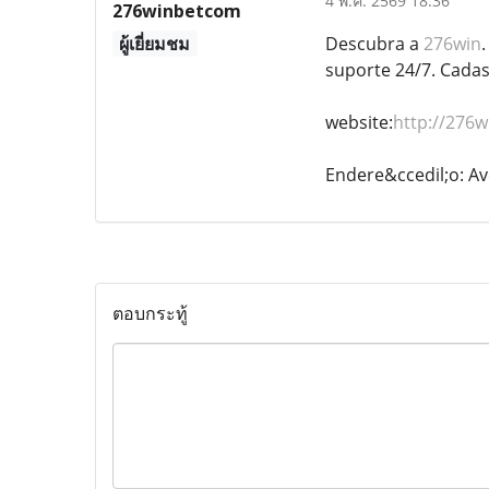
4 พ.ค. 2569 18:36
276winbetcom
ผู้เยี่ยมชม
Descubra a
276win
suporte 24/7. Cadas
website:
http://276
Endere&ccedil;o: Ave
ตอบกระทู้