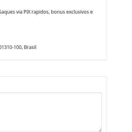
Saques via PIX rapidos, bonus exclusivos e
01310-100, Brasil