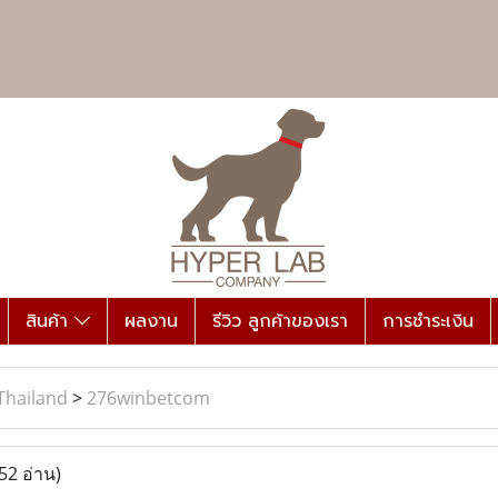
สินค้า
ผลงาน
รีวิว ลูกค้าของเรา
การชำระเงิน
Thailand
>
276winbetcom
52 อ่าน)