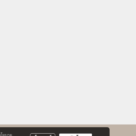
นโยบาย