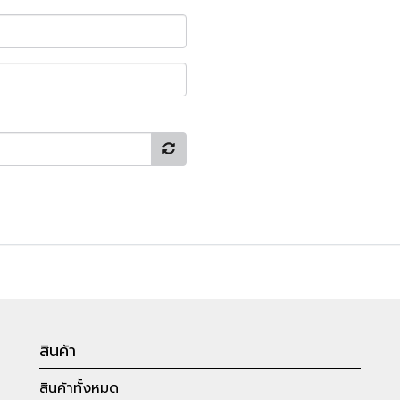
สินค้า
สินค้าทั้งหมด