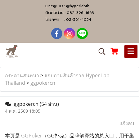
Line@ ID :
@hyperlabth
ติดต่อด่วน :
082-326-1663
โทรศัพท์ :
02-561-4054
กระดานสนทนา
>
สอบถามสินค้าจาก Hyper Lab
Thailand
>
ggpokercn
ggpokercn
(54 อ่าน)
4 พ.ค. 2569 18:05
แจ้งลบ
本页是
GGPoker
（GG扑克）品牌解释站的总入口，用于集