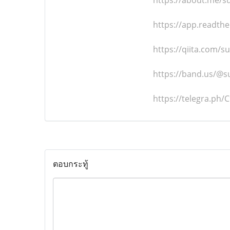
https://about.me/s
https://app.readthe
https://qiita.com/s
https://band.us/@s
https://telegra.p
ตอบกระทู้