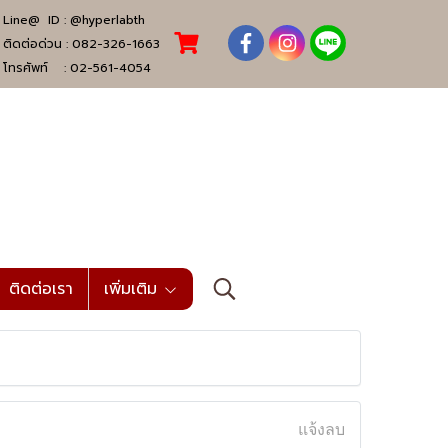
Line@ ID :
@hyperlabth
ติดต่อด่วน :
082-326-1663
โทรศัพท์ :
02-561-4054
ติดต่อเรา
เพิ่มเติม
แจ้งลบ