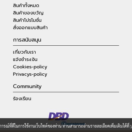
สินค้าทั้งหมด
สินค้าของขวัญ
สินค้าโปรโมชั่น
สั่งออกแบบสินค้า
การสนับสนุน
เกี่ยวกับเรา
แจ้งชำระเงิน
Cookies-policy
Privacys-policy
Community
ร้องเรียน
บการณ์ที่ดีในการใช้งานเว็บไซต์ของท่าน ท่านสามารถอ่านรายละเอียดเพิ่มเติมได้ที่