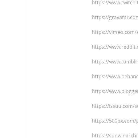
https://www.twitch
https://gravatar.c
https://vimeo.com/
https://www.reddit
https://www.tumblr
https://www.behanc
https://www.blogge
https://issuu.com/
https://500px.com/
https://sunwinarc