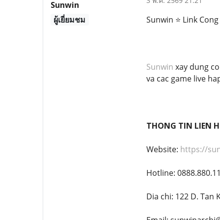
3 พ.ค. 2569 21:21
Sunwin
ผู้เยี่ยมชม
Sunwin ⭐️ Link Con
Sunwin
xay dung con
va cac game live ha
THONG TIN LIEN H
Website:
https://su
Hotline: 0888.880.1
Dia chi: 122 D. Tan