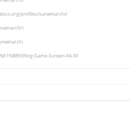
unwinarchi1
docs.org/profiles/sunwinarchi/
unwinarchi1
unwinarchi
h/C%E1%BB%95ng-Game-Sunwin-04-30