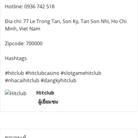
Hotline: 0936 742 518
Đia chi: 77 Le Trong Tan, Son Ky, Tan Son Nhi, Ho Chi
Minh, Viet Nam
Zipcode: 700000
Hashtags
#hitclub #hitclubcasino #slotgamehitclub
#nhacaihitclub #dangkyhitclub
Hitclub
ผู้เยี่ยมชม
ตอบกระทู้