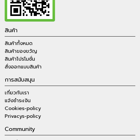
สินค้า
สินค้าทั้งหมด
สินค้าของขวัญ
สินค้าโปรโมชั่น
สั่งออกแบบสินค้า
การสนับสนุน
เกี่ยวกับเรา
แจ้งชำระเงิน
Cookies-policy
Privacys-policy
Community