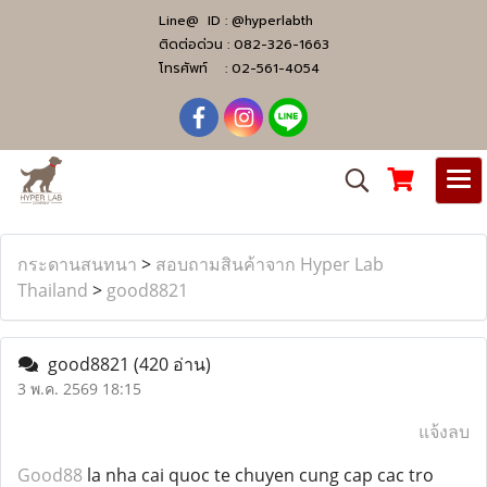
Line@ ID :
@hyperlabth
ติดต่อด่วน :
082-326-1663
โทรศัพท์ :
02-561-4054
กระดานสนทนา
>
สอบถามสินค้าจาก Hyper Lab
Thailand
>
good8821
good8821
(420 อ่าน)
3 พ.ค. 2569 18:15
แจ้งลบ
Good88
la nha cai quoc te chuyen cung cap cac tro