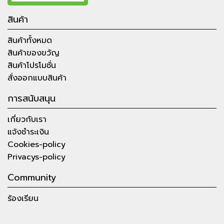
สินค้า
สินค้าทั้งหมด
สินค้าของขวัญ
สินค้าโปรโมชั่น
สั่งออกแบบสินค้า
การสนับสนุน
เกี่ยวกับเรา
แจ้งชำระเงิน
Cookies-policy
Privacys-policy
Community
ร้องเรียน