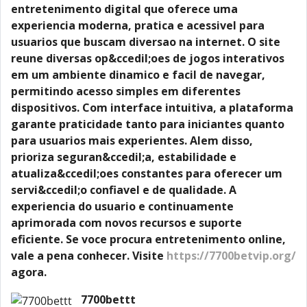
entretenimento digital que oferece uma
experiencia moderna, pratica e acessivel para
usuarios que buscam diversao na internet. O site
reune diversas op&ccedil;oes de jogos interativos
em um ambiente dinamico e facil de navegar,
permitindo acesso simples em diferentes
dispositivos. Com interface intuitiva, a plataforma
garante praticidade tanto para iniciantes quanto
para usuarios mais experientes. Alem disso,
prioriza seguran&ccedil;a, estabilidade e
atualiza&ccedil;oes constantes para oferecer um
servi&ccedil;o confiavel e de qualidade. A
experiencia do usuario e continuamente
aprimorada com novos recursos e suporte
eficiente. Se voce procura entretenimento online,
vale a pena conhecer. Visite
https://7700betvip.org/
agora.
7700bettt