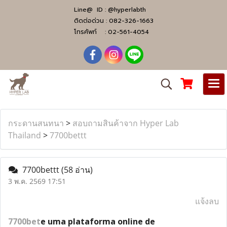
Line@ ID :
@hyperlabth
ติดต่อด่วน :
082-326-1663
โทรศัพท์ :
02-561-4054
กระดานสนทนา
>
สอบถามสินค้าจาก Hyper Lab
Thailand
>
7700bettt
7700bettt
(58 อ่าน)
3 พ.ค. 2569 17:51
แจ้งลบ
7700bet
e uma plataforma online de