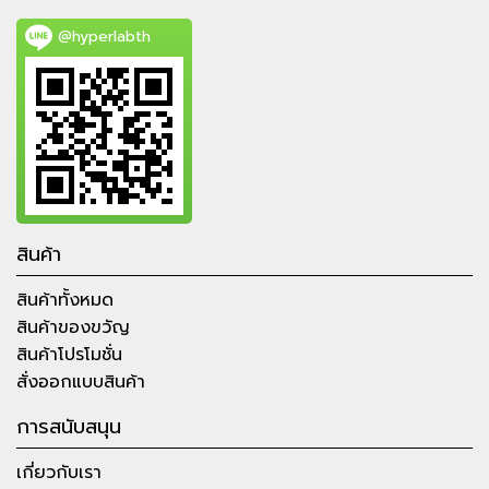
@hyperlabth
สินค้า
สินค้าทั้งหมด
สินค้าของขวัญ
สินค้าโปรโมชั่น
สั่งออกแบบสินค้า
การสนับสนุน
เกี่ยวกับเรา