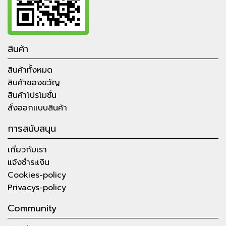
สินค้า
สินค้าทั้งหมด
สินค้าของขวัญ
สินค้าโปรโมชั่น
สั่งออกแบบสินค้า
การสนับสนุน
เกี่ยวกับเรา
แจ้งชำระเงิน
Cookies-policy
Privacys-policy
Community