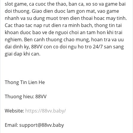
slot game, ca cuoc the thao, ban ca, xo so va game bai
doi thuong. Giao dien duoc lam gon mat, vao game
nhanh va su dung muot tren dien thoai hoac may tinh.
Cac thao tac nap rut dien ra minh bach, thong tin tai
khoan duoc bao ve de nguoi choi an tam hon khi trai
nghiem. Ben canh thuong chao mung, hoan tra va uu
dai dinh ky, 88VV con co doi ngu ho tro 24/7 san sang
giai dap khi can.
Thong Tin Lien He
Thuong hieu: 88VV
Website:
https://88vv.baby/
Email: support@88vv.baby