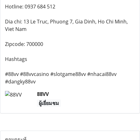
Hotline: 0937 684 512
Dia chi: 13 Le Truc, Phuong 7, Gia Dinh, Ho Chi Minh,
Viet Nam
Zipcode: 700000
Hashtags
#88vv #88vvcasino #slotgame88vv #nhacai88vv
#dangky88vv
88VV
ผู้เยี่ยมชม
ตอบกระทู้