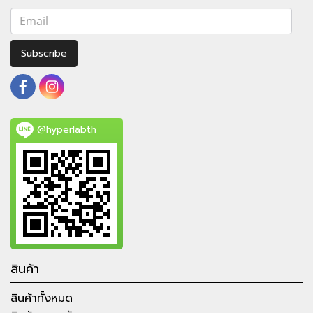
Subscribe
@hyperlabth
สินค้า
สินค้าทั้งหมด