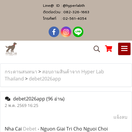
Line@ ID :
@hyperlabth
ติดต่อด่วน :
082-326-1663
โทรศัพท์ :
02-561-4054
กระดานสนทนา
>
สอบถามสินค้าจาก Hyper Lab
Thailand
>
debet2026app
debet2026app
(96 อ่าน)
2 พ.ค. 2569 16:25
แจ้งลบ
Nha Cai
Debet
- Nguon Giai Tri Cho Nguoi Choi