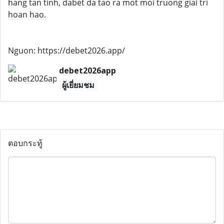
hang tan tinh, dabet da tao ra mot moi truong giai tri
hoan hao.
Nguon: https://debet2026.app/
debet2026app
ผู้เยี่ยมชม
ตอบกระทู้