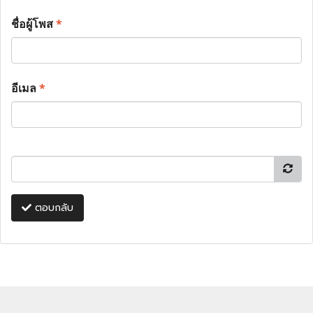
ชื่อผู้โพส
*
อีเมล
*
ตอบกลับ