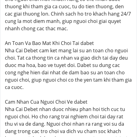
thuong khi tham gia ca cuoc, tu do tien thuong, den
cac giai thuong lon. Chinh sach ho tro khach hang 24/7
cung la mot diem manh, giup nguoi choi giai quyet
nhanh chong cac thac mac.
An Toan Va Bao Mat Khi Choi Tai dabet
Nha Cai Debet cam ket mang lai su an toan cho nguoi
choi. Tat ca thong tin ca nhan va giao dich tai day deu
duoc ma hoa, bao ve tuyet doi. Dabet su dung cac
cong nghe hien dai nhat de dam bao su an toan cho
nguoi choi, giup nguoi choi co the yen tam khi tham gia
ca cuoc.
Cam Nhan Cua Nguoi Choi Ve dabet
Nha Cai Debet nhan duoc nhieu phan hoi tich cuc tu
nguoi choi. Ho cho rang trai nghiem choi tai day rat
thu vi va de dang. Nguoi choi nhan ra rang voi su da
dang trong cac tro choi va dich vu cham soc khach