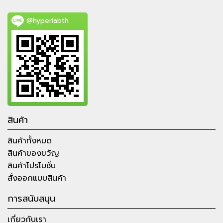
@hyperlabth
สินค้า
สินค้าทั้งหมด
สินค้าของขวัญ
สินค้าโปรโมชั่น
สั่งออกแบบสินค้า
การสนับสนุน
เกี่ยวกับเรา