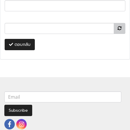
ตอบกลับ
Subscribe