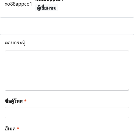
ผู้เยี่ยมชม
ตอบกระทู้
ชื่อผู้โพส
*
อีเมล
*