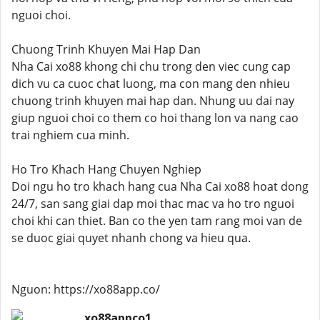
nguoi choi.
Chuong Trinh Khuyen Mai Hap Dan
Nha Cai xo88 khong chi chu trong den viec cung cap
dich vu ca cuoc chat luong, ma con mang den nhieu
chuong trinh khuyen mai hap dan. Nhung uu dai nay
giup nguoi choi co them co hoi thang lon va nang cao
trai nghiem cua minh.
Ho Tro Khach Hang Chuyen Nghiep
Doi ngu ho tro khach hang cua Nha Cai xo88 hoat dong
24/7, san sang giai dap moi thac mac va ho tro nguoi
choi khi can thiet. Ban co the yen tam rang moi van de
se duoc giai quyet nhanh chong va hieu qua.
Nguon: https://xo88app.co/
xo88appco1