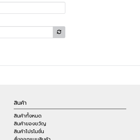
สินค้า
สินค้าทั้งหมด
สินค้าของขวัญ
สินค้าโปรโมชั่น
สั่งออกแบบสินค้า