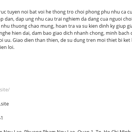
 truc tuyen noi bat voi he thong tro choi phong phu nhu ca cu
 dan, dap ung nhu cau trai nghiem da dang cua nguoi choi
 nhu thuong chao mung, hoan tra va su kien dinh ky giup gi
nghe hien dai, dam bao giao dich nhanh chong, minh bach c
 uu. Giao dien than thien, de su dung tren moi thiet bi ket 
en loi.
site/
site
51