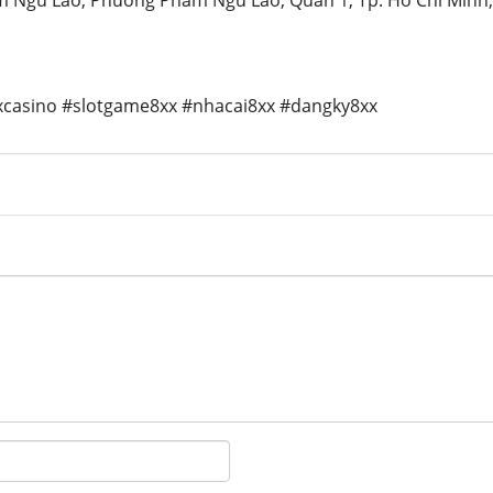
am Ngu Lao, Phuong Pham Ngu Lao, Quan 1, Tp. Ho Chi Minh
xcasino #slotgame8xx #nhacai8xx #dangky8xx