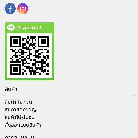
@hyperlabth
สินค้า
สินค้าทั้งหมด
สินค้าของขวัญ
สินค้าโปรโมชั่น
สั่งออกแบบสินค้า
การสนับสนุน