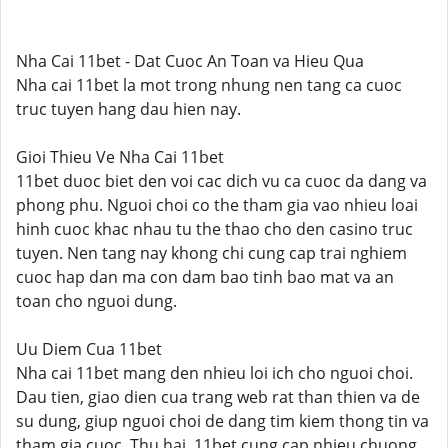
Nha Cai 11bet - Dat Cuoc An Toan va Hieu Qua
Nha cai 11bet la mot trong nhung nen tang ca cuoc
truc tuyen hang dau hien nay.
Gioi Thieu Ve Nha Cai 11bet
11bet duoc biet den voi cac dich vu ca cuoc da dang va
phong phu. Nguoi choi co the tham gia vao nhieu loai
hinh cuoc khac nhau tu the thao cho den casino truc
tuyen. Nen tang nay khong chi cung cap trai nghiem
cuoc hap dan ma con dam bao tinh bao mat va an
toan cho nguoi dung.
Uu Diem Cua 11bet
Nha cai 11bet mang den nhieu loi ich cho nguoi choi.
Dau tien, giao dien cua trang web rat than thien va de
su dung, giup nguoi choi de dang tim kiem thong tin va
tham gia cuoc. Thu hai, 11bet cung cap nhieu chuong