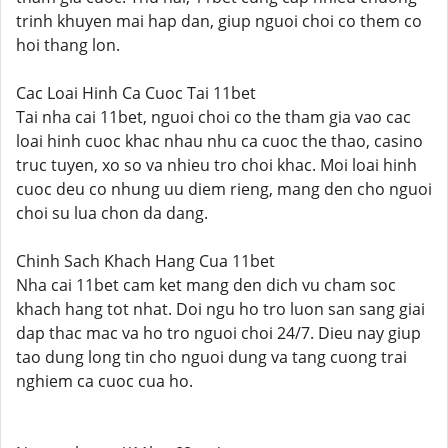
trinh khuyen mai hap dan, giup nguoi choi co them co
hoi thang lon.
Cac Loai Hinh Ca Cuoc Tai 11bet
Tai nha cai 11bet, nguoi choi co the tham gia vao cac
loai hinh cuoc khac nhau nhu ca cuoc the thao, casino
truc tuyen, xo so va nhieu tro choi khac. Moi loai hinh
cuoc deu co nhung uu diem rieng, mang den cho nguoi
choi su lua chon da dang.
Chinh Sach Khach Hang Cua 11bet
Nha cai 11bet cam ket mang den dich vu cham soc
khach hang tot nhat. Doi ngu ho tro luon san sang giai
dap thac mac va ho tro nguoi choi 24/7. Dieu nay giup
tao dung long tin cho nguoi dung va tang cuong trai
nghiem ca cuoc cua ho.