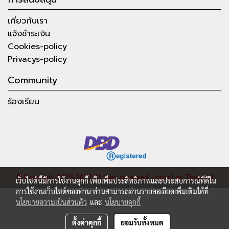
เกี่ยวกับเรา
แจ้งชำระเงิน
Cookies-policy
Privacys-policy
Community
ร้องเรียน
© Copyright 2015-2023 All right reserved.
Hyper Lab Thailand
เว็บไซต์นี้มีการใช้งานคุกกี้ เพื่อเพิ่มประสิทธิภาพและประสบการณ์ที่ดีใน
การใช้งานเว็บไซต์ของท่าน ท่านสามารถอ่านรายละเอียดเพิ่มเติมได้ที่
นโยบายความเป็นส่วนตัว
และ
นโยบายคุกกี้
ตั้งค่าคุกกี้
ยอมรับทั้งหมด