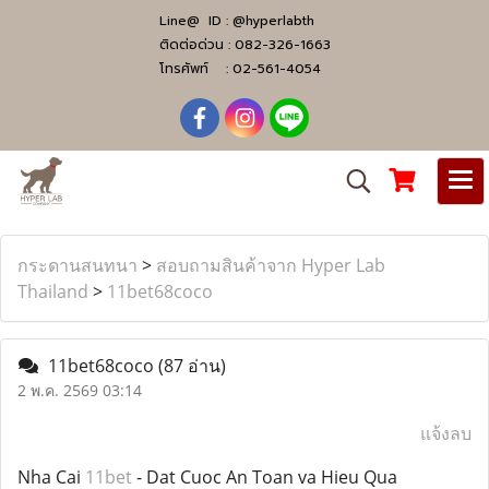
Line@ ID :
@hyperlabth
ติดต่อด่วน :
082-326-1663
โทรศัพท์ :
02-561-4054
กระดานสนทนา
>
สอบถามสินค้าจาก Hyper Lab
Thailand
>
11bet68coco
11bet68coco
(87 อ่าน)
2 พ.ค. 2569 03:14
แจ้งลบ
Nha Cai
11bet
- Dat Cuoc An Toan va Hieu Qua