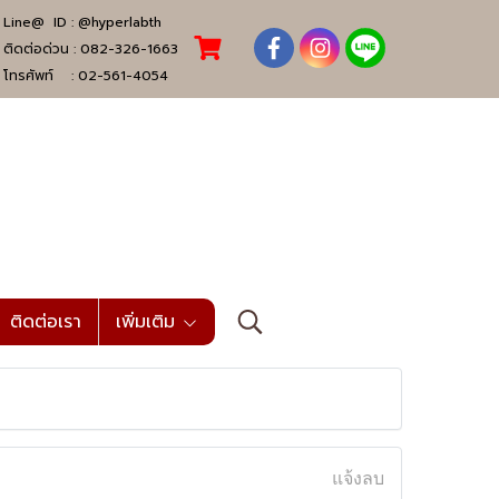
Line@ ID :
@hyperlabth
ติดต่อด่วน :
082-326-1663
โทรศัพท์ :
02-561-4054
ติดต่อเรา
เพิ่มเติม
แจ้งลบ