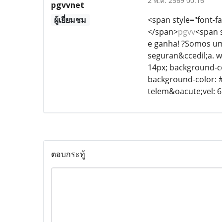
2 พ.ค. 2569 00:16
pgvvnet
ผู้เยี่ยมชม
<span style="font-fa
</span>
pgvv
<span s
e ganha! ?Somos uma
seguran&ccedil;a. w
14px; background-col
background-color: #
telem&oacute;vel: 
ตอบกระทู้