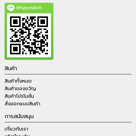
@hyperlabth
สินค้า
สินค้าทั้งหมด
สินค้าของขวัญ
สินค้าโปรโมชั่น
สั่งออกแบบสินค้า
การสนับสนุน
เกี่ยวกับเรา