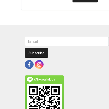
Subscribe
@hyperlabth