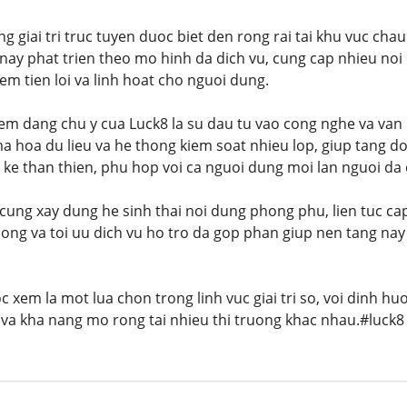
g giai tri truc tuyen duoc biet den rong rai tai khu vuc ch
 nay phat trien theo mo hinh da dich vu, cung cap nhieu no
em tien loi va linh hoat cho nguoi dung.
m dang chu y cua Luck8 la su dau tu vao cong nghe va van
 hoa du lieu va he thong kiem soat nhieu lop, giup tang do
 ke than thien, phu hop voi ca nguoi dung moi lan nguoi da 
cung xay dung he sinh thai noi dung phong phu, lien tuc cap
uong va toi uu dich vu ho tro da gop phan giup nen tang nay
 xem la mot lua chon trong linh vuc giai tri so, voi dinh hu
va kha nang mo rong tai nhieu thi truong khac nhau.#luck8