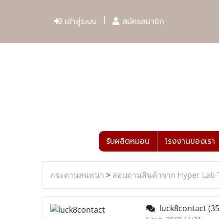
เข้าสู่ระบบ
สมัครสมาชิก
รับผลิตหมอน
โรงงานของเรา
กระดานสนทนา
>
สอบถามสินค้าจาก Hyper Lab 
luck8contact
(35