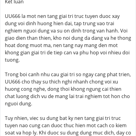
Ket luan
UU666 la mot nen tang giai tri truc tuyen duoc xay
dung voi dinh huong hien dai, tap trung vao trai
nghiem nguoi dung va su on dinh trong van hanh. Voi
giao dien than thien, kho noi dung da dang va he thong
hoat dong muot ma, nen tang nay mang den mot
khong gian giai tri de tiep can va phu hop voi nhieu doi
tuong.
Trong boi canh nhu cau giai tri so ngay cang phat trien,
UU666 cho thay su thich nghi nhanh chong voi xu
huong cong nghe, dong thoi khong ngung cai thien
chat luong dich vu de mang lai trai nghiem tot hon cho
nguoi dung.
Tuy nhien, viec su dung bat ky nen tang giai tri truc
tuyen nao cung can duoc thuc hien mot cach co kiem
soat va hop ly. Khi duoc su dung dung muc dich, day co