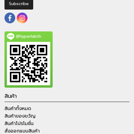
Subscribe
@hyperlabth
สินค้า
สินค้าทั้งหมด
สินค้าของขวัญ
สินค้าโปรโมชั่น
สั่งออกแบบสินค้า