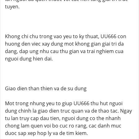
tuyen.
Khong chi chu trong vao yeu to ky thuat, UU666 con
huong den viec xay dung mot khong gian giai tri da
dang, dap ung nhu cau thu gian va trai nghiem cua
nguoi dung hien dai.
Giao dien than thien va de su dung
Mot trong nhung yeu to giup UU666 thu hut nguoi
dung chinh la giao dien truc quan va de thao tac. Ngay
tu lan truy cap dau tien, nguoi dung co the nhanh
chong lam quen voi bo cuc ro rang, cac danh muc
duoc sap xep hop ly va de tim kiem.