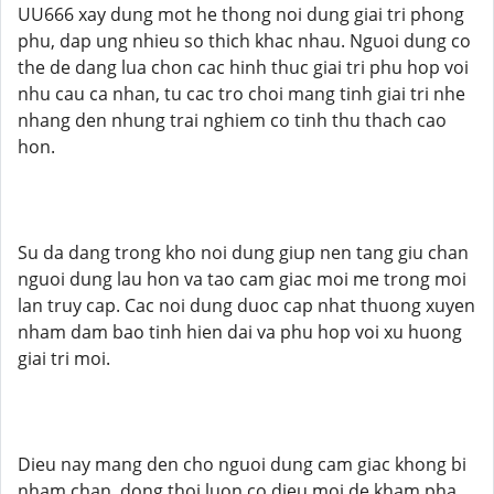
UU666 xay dung mot he thong noi dung giai tri phong
phu, dap ung nhieu so thich khac nhau. Nguoi dung co
the de dang lua chon cac hinh thuc giai tri phu hop voi
nhu cau ca nhan, tu cac tro choi mang tinh giai tri nhe
nhang den nhung trai nghiem co tinh thu thach cao
hon.
Su da dang trong kho noi dung giup nen tang giu chan
nguoi dung lau hon va tao cam giac moi me trong moi
lan truy cap. Cac noi dung duoc cap nhat thuong xuyen
nham dam bao tinh hien dai va phu hop voi xu huong
giai tri moi.
Dieu nay mang den cho nguoi dung cam giac khong bi
nham chan, dong thoi luon co dieu moi de kham pha