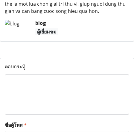
the la mot lua chon giai tri thu vi, giup nguoi dung thu
gian va can bang cuoc song hieu qua hon.
blog
ผู้เยี่ยมชม
ตอบกระทู้
ชื่อผู้โพส
*