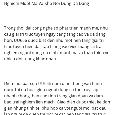
Nghiem Muot Ma Va Kho Noi Dung Da Dang
Trong thoi dai cong nghe so phat trien manh me, nhu
cau giai tri truc tuyen ngay cang tang cao va da dang
hon. UU666 duoc biet den nhu mot nen tang giai tri
truc tuyen hien dai, tap trung vao viec mang lai trai
nghiem nguoi dung on dinh, muot ma va than thien voi
nhieu doi tuong khac nhau.
Diem noi bat cua
UU666
nam o he thong van hanh
duoc toi uu hoa, giup nguoi dung co the truy cap
nhanh chong, han che tinh trang gian doan va dam
bao trai nghiem lien mach. Giao dien duoc thiet ke don
gian nhung tinh te, phu hop ca voi nguoi moi bat dau
lan nguoi da quen thuoc voi cac nen tang giai tri truc