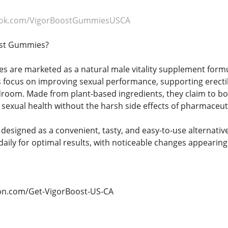
ook.com/VigorBoostGummiesUSCA
ost Gummies?
 are marketed as a natural male vitality supplement formu
 focus on improving sexual performance, supporting erectil
droom. Made from plant-based ingredients, they claim to boo
 sexual health without the harsh side effects of pharmaceuti
signed as a convenient, tasty, and easy-to-use alternative 
aily for optimal results, with noticeable changes appearing 
tion.com/Get-VigorBoost-US-CA