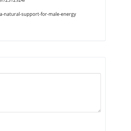
er/2312924/
-natural-support-for-male-energy