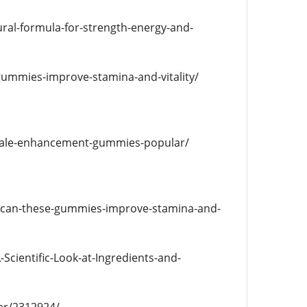
al-formula-for-strength-energy-and-
gummies-improve-stamina-and-vitality/
-male-enhancement-gummies-popular/
-can-these-gummies-improve-stamina-and-
ientific-Look-at-Ingredients-and-