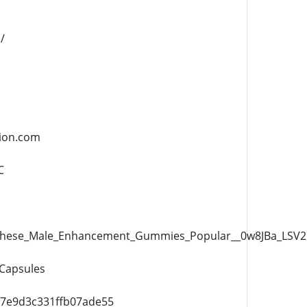
/
tion.com
C
These_Male_Enhancement_Gummies_Popular__0w8JBa_LSV2
Capsules
c7e9d3c331ffb07ade55