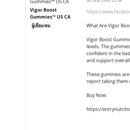
30 เม.ย 2569 23:34
Vigor Boost
https://www.faceb
Gummies™ US CA
ผู้เยี่ยมชม
What Are Vigor Bo
Vigor Boost Gummies
levels. The gummies
confident in the be
and support overall
These gummies are de
report taking them d
Buy Now:
https://entrynutri