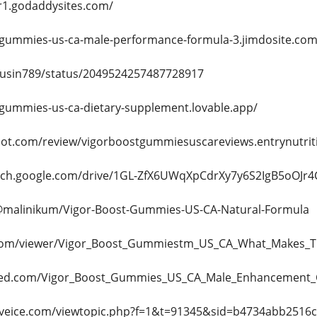
5r1.godaddysites.com/
t-gummies-us-ca-male-performance-formula-3.jimdosite.com
husin789/status/2049524257487728917
-gummies-us-ca-dietary-supplement.lovable.app/
ilot.com/review/vigorboostgummiesuscareviews.entrynutri
arch.google.com/drive/1GL-ZfX6UWqXpCdrXy7y6S2IgB5oOJr4
/@malinikum/Vigor-Boost-Gummies-US-CA-Natural-Formula
.com/viewer/Vigor_Boost_Gummiestm_US_CA_What_Makes_
med.com/Vigor_Boost_Gummies_US_CA_Male_Enhancement_
haveice.com/viewtopic.php?f=1&t=91345&sid=b4734abb2516