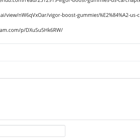
lehub.com/read/2312919-vigor-boost-gummies-us-ca/chapt
r.ai/view/nW6qVxOar/vigor-boost-gummies%E2%84%A2-us-ca
gram.com/p/DXuSu5Hk6RW/