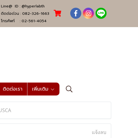
Line@ ID :
@hyperlabth
ติดต่อด่วน :
082-326-1663
โทรศัพท์ :
02-561-4054
ติดต่อเรา
เพิ่มเติม
sUSCA
แจ้งลบ