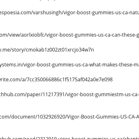
espoesia.com/varshusingh/vigor-boost-gummies-us-ca-natur
com/view/aorlxiobfc/vigor-boost-gummies-us-ca-can-these-
ory.me/story/cmokab1z002zt01xrcjo34w7n
lesystems.in/vigor-boost-gummies-us-ca-what-makes-these
write.com/a/7cc350066886c1f5175af042a0e7e098
rchhub.com/paper/11217391/vigor-boost-gummiestm-us-ca
.com/document/1032926920/Vigor-Boost-Gummies-US-CA-A-Sc