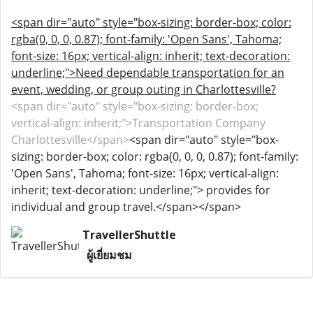
<span dir="auto" style="box-sizing: border-box; color:
rgba(0, 0, 0, 0.87); font-family: 'Open Sans', Tahoma;
font-size: 16px; vertical-align: inherit; text-decoration:
underline;">Need dependable transportation for an
event, wedding, or group outing in Charlottesville?
<span dir="auto" style="box-sizing: border-box;
vertical-align: inherit;">Transportation Company
Charlottesville</span>
<span dir="auto" style="box-
sizing: border-box; color: rgba(0, 0, 0, 0.87); font-family:
'Open Sans', Tahoma; font-size: 16px; vertical-align:
inherit; text-decoration: underline;"> provides for
individual and group travel.</span></span>
TravellerShuttle
ผู้เยี่ยมชม