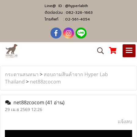
Line@ ID :
@hyperlabth
ติดต่อด่วน :
082-326-1663
โทรศัพท์ :
02-561-4054
กระดานสนทนา
>
สอบถามสินค้าจาก Hyper Lab
Thailand
>
net88zcocom
net88zcocom
(41 อ่าน)
29 เม.ย 2569 12:26
แจ้งลบ