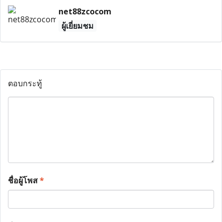
net88zcocom
ผู้เยี่ยมชม
ตอบกระทู้
ชื่อผู้โพส
*