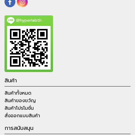
@hyperlabth
สินค้า
สินค้าทั้งหมด
สินค้าของขวัญ
สินค้าโปรโมชั่น
สั่งออกแบบสินค้า
การสนับสนุน