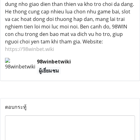
dung nho giao dien than thien va kho tro choi da dang.
He thong cung cap nhieu lua chon nhu game bai, slot
va cac hoat dong doi thuong hap dan, mang lai trai
nghiem tien loi moi luc moi noi. Ben canh do, 98WIN
con chu trong den bao mat va dich vu ho tro, giup
nguoi choi yen tam khi tham gia. Website:
https://98winbet.wiki
98winbetwiki
ผู้เยี่ยมชม
ตอบกระทู้