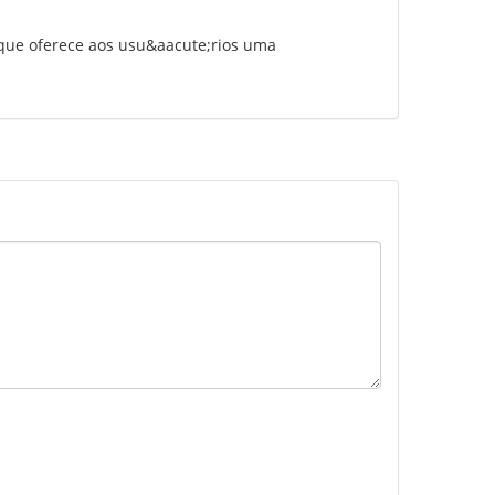
 que oferece aos usu&aacute;rios uma