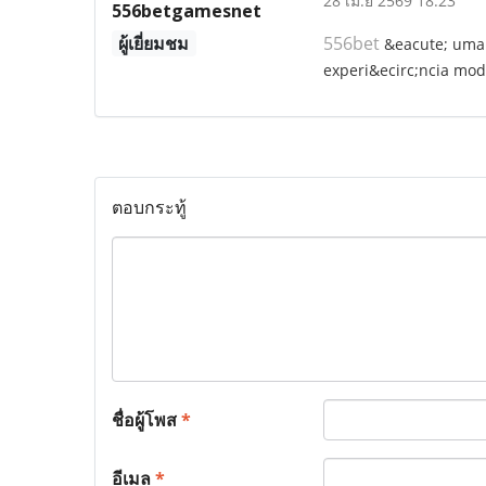
28 เม.ย 2569 18:23
556betgamesnet
ผู้เยี่ยมชม
556bet
&eacute; uma 
experi&ecirc;ncia mo
ตอบกระทู้
ชื่อผู้โพส
*
อีเมล
*