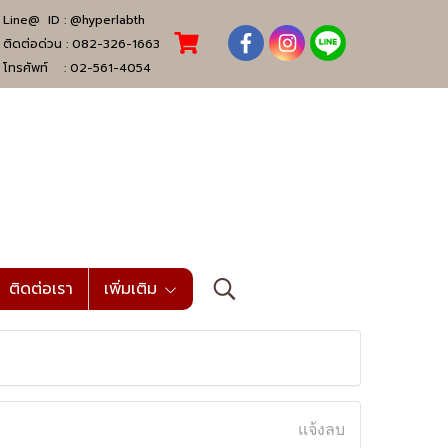
Line@ ID :
@hyperlabth
ติดต่อด่วน :
082-326-1663
โทรศัพท์ :
02-561-4054
ติดต่อเรา
เพิ่มเติม
แจ้งลบ