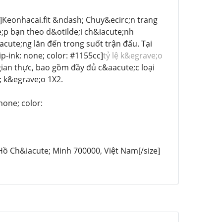
0pt]Keonhacai.fit &ndash; Chuy&ecirc;n trang
;p bạn theo d&otilde;i ch&iacute;nh
ute;ng lăn đến trong suốt trận đấu. Tại
ip-ink: none; color: #1155cc]
tỷ lệ k&egrave;o
 gian thực, bao gồm đầy đủ c&aacute;c loại
; k&egrave;o 1X2.
none; color:
Hồ Ch&iacute; Minh 700000, Việt Nam[/size]