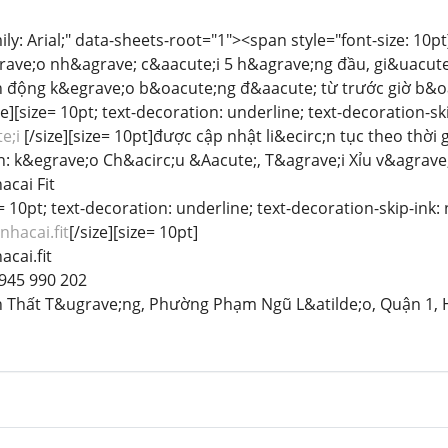
mily: Arial;" data-sheets-root="1"><span style="font-size: 1
rave;o nh&agrave; c&aacute;i 5 h&agrave;ng đầu, gi&uacute
 động k&egrave;o b&oacute;ng đ&aacute; từ trước giờ b&oac
ze][size= 10pt; text-decoration: underline; text-decoration-sk
e;i
[/size][size= 10pt]được cập nhật li&ecirc;n tục theo thời
: k&egrave;o Ch&acirc;u &Aacute;, T&agrave;i Xỉu v&agrave
cai Fit
e= 10pt; text-decoration: underline; text-decoration-skip-ink: 
nhacai.fit
[/size][size= 10pt]
cai.fit
 945 990 202
;n Thất T&ugrave;ng, Phường Phạm Ngũ L&atilde;o, Quận 1, 