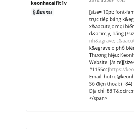
28 เม.ย 2569 16:45
keonhacaifit1v
ผู้เยี่ยมชม
[size= 10pt; font-fa
trực tiếp bảng k&eg
x&aacute;c mọi biến
đ&acirc;y, bảng [/si
nh&agrave; c&aacut
k&egrave;o phổ biến
Thương hiệu: Keonha
Website: [/size][siz
#1155cc]
https://keo
Email: hotro@keonha
Số điện thoại: (+84)
Địa chỉ: 88 T&ocirc
</span>