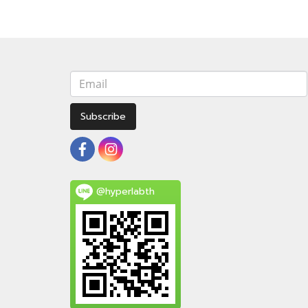
Subscribe
@hyperlabth