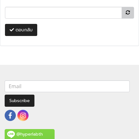
ตอบกลับ
Subscribe
@hyperlabth