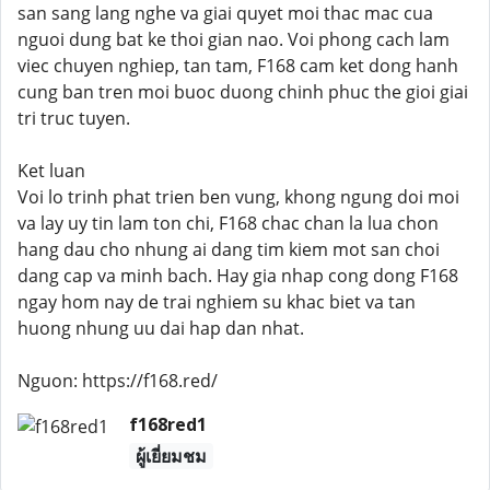
san sang lang nghe va giai quyet moi thac mac cua
nguoi dung bat ke thoi gian nao. Voi phong cach lam
viec chuyen nghiep, tan tam, F168 cam ket dong hanh
cung ban tren moi buoc duong chinh phuc the gioi giai
tri truc tuyen.
Ket luan
Voi lo trinh phat trien ben vung, khong ngung doi moi
va lay uy tin lam ton chi, F168 chac chan la lua chon
hang dau cho nhung ai dang tim kiem mot san choi
dang cap va minh bach. Hay gia nhap cong dong F168
ngay hom nay de trai nghiem su khac biet va tan
huong nhung uu dai hap dan nhat.
Nguon: https://f168.red/
f168red1
ผู้เยี่ยมชม