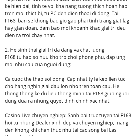
ke hien dai, tinh te voi kha nang tuong thich hoan hao
tren moi thiet bi, tu PC den dien thoai di dong. Tai
F168, ban se khong bao gio gap phai tinh trang giat lag
hay gian doan, dam bao moi khoanh khac giai tri deu
dien ra troi chay nhat.
2. He sinh thai giai tri da dang va chat luong
F168 tu hao so huu kho tro choi phong phu, dap ung
moi nhu cau cua nguoi dung:
Ca cuoc the thao soi dong: Cap nhat ty le keo lien tuc
cho hang nghin giai dau lon nho tren toan cau. He
thong thong ke du lieu thong minh tai F168 giup nguoi
dung dua ra nhung quyet dinh chinh xac nhat.
Casino Live chuyen nghiep: Sanh bai truc tuyen tai F168
hoi tu nhung Dealer xinh dep va chuyen nghiep, mang
den khong khi chan thuc nhu tai cac song bai Las