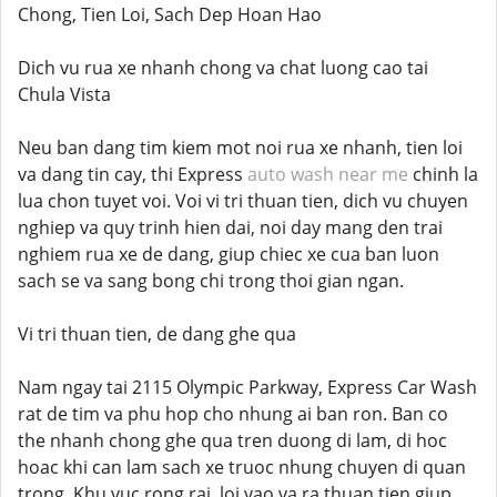
Chong, Tien Loi, Sach Dep Hoan Hao
Dich vu rua xe nhanh chong va chat luong cao tai
Chula Vista
Neu ban dang tim kiem mot noi rua xe nhanh, tien loi
va dang tin cay, thi Express
auto wash near me
chinh la
lua chon tuyet voi. Voi vi tri thuan tien, dich vu chuyen
nghiep va quy trinh hien dai, noi day mang den trai
nghiem rua xe de dang, giup chiec xe cua ban luon
sach se va sang bong chi trong thoi gian ngan.
Vi tri thuan tien, de dang ghe qua
Nam ngay tai 2115 Olympic Parkway, Express Car Wash
rat de tim va phu hop cho nhung ai ban ron. Ban co
the nhanh chong ghe qua tren duong di lam, di hoc
hoac khi can lam sach xe truoc nhung chuyen di quan
trong. Khu vuc rong rai, loi vao va ra thuan tien giup