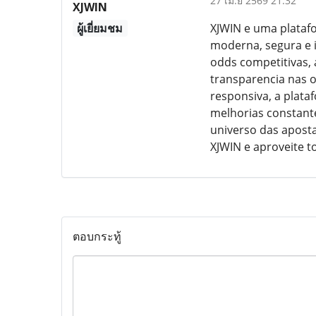
27 เม.ย 2569 21:32
XJWIN
ผู้เยี่ยมชม
XJWIN e uma platafo
moderna, segura e i
odds competitivas, 
transparencia nas o
responsiva, a plata
melhorias constante
universo das apostas
XJWIN e aproveite t
ตอบกระทู้