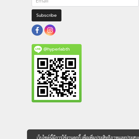
Subscribe
@hyperlabth
เว็บไซต์นี้มีการใช้งานคุกกี้ เพื่อเพิ่มประสิทธิภาพและประส