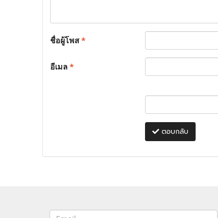
ชื่อผู้โพส
*
อีเมล
*
ตอบกลับ