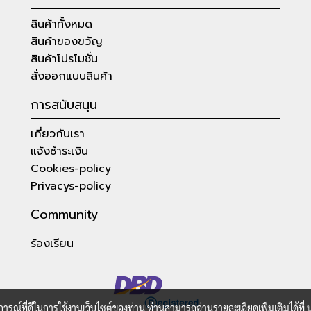
สินค้าทั้งหมด
สินค้าของขวัญ
สินค้าโปรโมชั่น
สั่งออกแบบสินค้า
การสนับสนุน
เกี่ยวกับเรา
แจ้งชำระเงิน
Cookies-policy
Privacys-policy
Community
ร้องเรียน
บการณ์ที่ดีในการใช้งานเว็บไซต์ของท่าน ท่านสามารถอ่านรายละเอียดเพิ่มเติมได้ที่