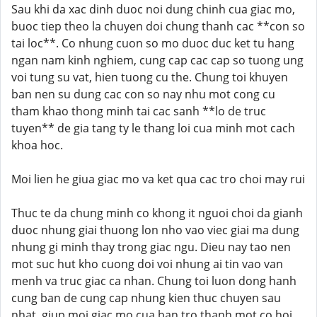
Sau khi da xac dinh duoc noi dung chinh cua giac mo,
buoc tiep theo la chuyen doi chung thanh cac **con so
tai loc**. Co nhung cuon so mo duoc duc ket tu hang
ngan nam kinh nghiem, cung cap cac cap so tuong ung
voi tung su vat, hien tuong cu the. Chung toi khuyen
ban nen su dung cac con so nay nhu mot cong cu
tham khao thong minh tai cac sanh **lo de truc
tuyen** de gia tang ty le thang loi cua minh mot cach
khoa hoc.
Moi lien he giua giac mo va ket qua cac tro choi may rui
Thuc te da chung minh co khong it nguoi choi da gianh
duoc nhung giai thuong lon nho vao viec giai ma dung
nhung gi minh thay trong giac ngu. Dieu nay tao nen
mot suc hut kho cuong doi voi nhung ai tin vao van
menh va truc giac ca nhan. Chung toi luon dong hanh
cung ban de cung cap nhung kien thuc chuyen sau
nhat, giup moi giac mo cua ban tro thanh mot co hoi