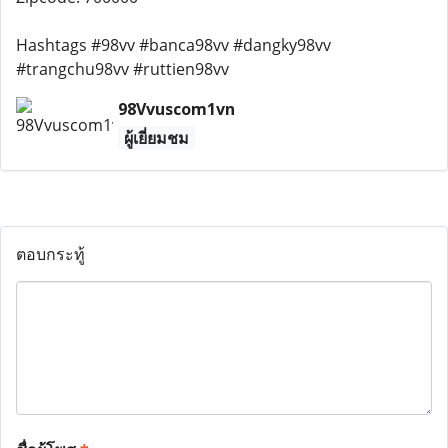
Hashtags #98vv #banca98vv #dangky98vv
#trangchu98vv #ruttien98vv
98Vvuscom1vn
ผู้เยี่ยมชม
ตอบกระทู้