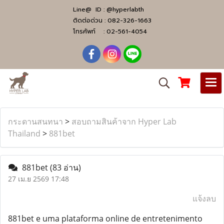
Line@ ID :
@hyperlabth
ติดต่อด่วน :
082-326-1663
โทรศัพท์ :
02-561-4054
กระดานสนทนา
>
สอบถามสินค้าจาก Hyper Lab
Thailand
>
881bet
881bet
(83 อ่าน)
27 เม.ย 2569 17:48
แจ้งลบ
881bet e uma plataforma online de entretenimento