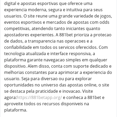
digital e apostas esportivas que oferece uma
experiencia moderna, segura e intuitiva para seus
usuarios. O site reune uma grande variedade de jogos,
eventos esportivos e mercados de apostas com odds
competitivas, atendendo tanto iniciantes quanto
apostadores experientes. A 881bet prioriza a protecao
de dados, a transparencia nas operacoes e a
confiabilidade em todos os servicos oferecidos. Com
tecnologia atualizada e interface responsiva, a
plataforma garante navegacao simples em qualquer
dispositivo. Alem disso, conta com suporte dedicado e
melhorias constantes para aprimorar a experiencia do
usuario. Seja para diversao ou para explorar
oportunidades no universo das apostas online, o site
se destaca pela praticidade e inovacao. Visite
agora:
https://881betapp.org/
e conheca a 881bet e
aproveite todos os recursos disponiveis na
plataforma.