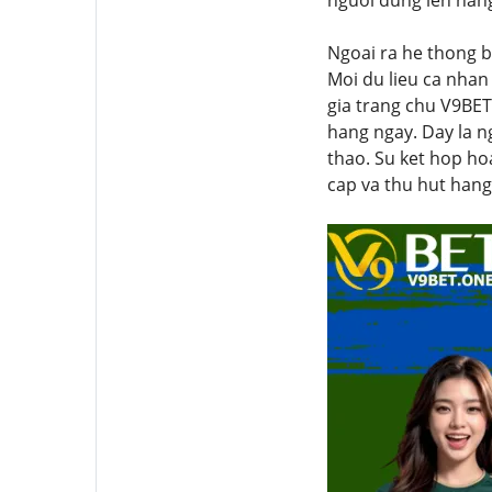
nguoi dung len hang
Ngoai ra he thong b
Moi du lieu ca nhan
gia trang chu V9BET
hang ngay. Day la ng
thao. Su ket hop ho
cap va thu hut hang 