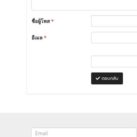
ชื่อผู้โพส
*
อีเมล
*
ตอบกลับ