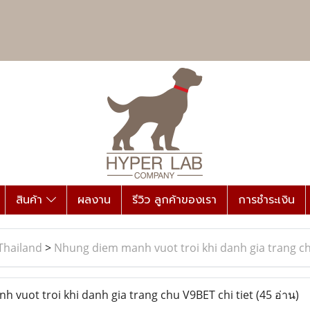
สินค้า
ผลงาน
รีวิว ลูกค้าของเรา
การชำระเงิน
Thailand
>
Nhung diem manh vuot troi khi danh gia trang ch
vuot troi khi danh gia trang chu V9BET chi tiet
(45 อ่าน)