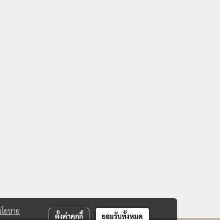
นโยบาย
ตั้งค่าคุกกี้
ยอมรับทั้งหมด