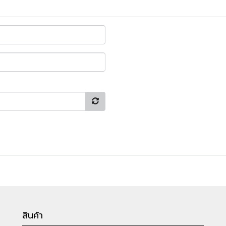
สินค้า