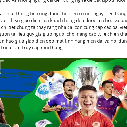
 dau va khong ngung cai tien cong nghe de bat kip xu huong 
ao mat thong tin cung duoc the hien ro net ngay tren trang
 va lich su giao dich cua khach hang deu duoc ma hoa va bao
 chi tiet chung ta thay rang nha cai con cung cap cac bai v
uon tai lieu quy gia giup nguoi choi nang cao ty le chien tha
an hao giua giao dien dep mat tinh nang hien dai va noi d
trieu luot truy cap moi thang.