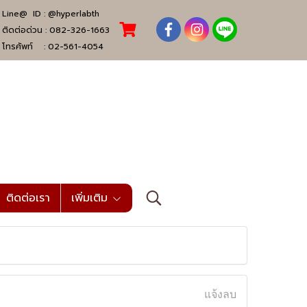
Line@ ID :
@hyperlabth
ติดต่อด่วน :
082-326-1663
โทรศัพท์ :
02-561-4054
ติดต่อเรา
เพิ่มเติม
แจ้งลบ